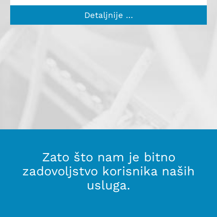
Detaljnije ...
Zato što nam je bitno
zadovoljstvo korisnika naših
usluga.