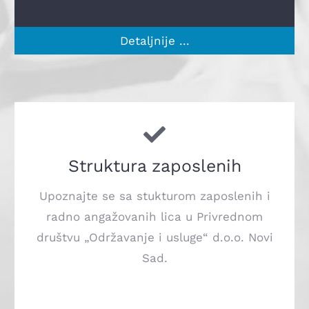
Detaljnije ...
Struktura zaposlenih
Upoznajte se sa stukturom zaposlenih i
radno angažovanih lica u Privrednom
društvu „Održavanje i usluge“ d.o.o. Novi
Sad.