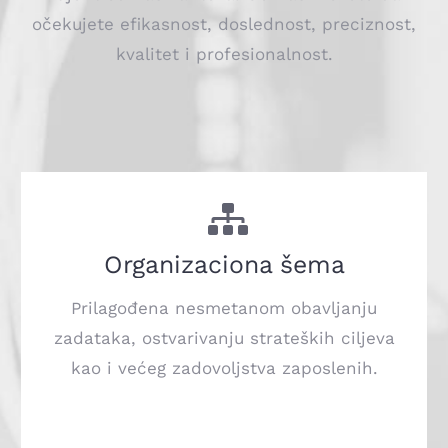
očekujete efikasnost, doslednost, preciznost,
kvalitet i profesionalnost.
Organizaciona šema
Prilagođena nesmetanom obavljanju
zadataka, ostvarivanju strateških ciljeva
kao i većeg zadovoljstva zaposlenih.