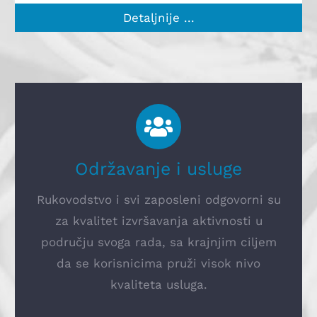
Detaljnije ...
Održavanje i usluge
Rukovodstvo i svi zaposleni odgovorni su
za kvalitet izvršavanja aktivnosti u
području svoga rada, sa krajnjim ciljem
da se korisnicima pruži visok nivo
kvaliteta usluga.