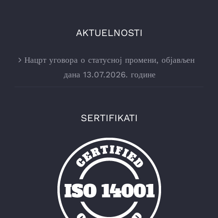
AKTUELNOSTI
Нацрт уговора о статусној промени, објављен
дана 13.07.2026. године
SERTIFIKATI