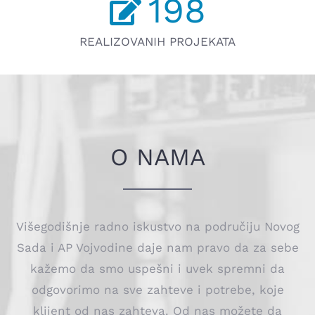
198
REALIZOVANIH PROJEKATA
O NAMA
Višegodišnje radno iskustvo na područiju Novog
Sada i AP Vojvodine daje nam pravo da za sebe
kažemo da smo uspešni i uvek spremni da
odgovorimo na sve zahteve i potrebe, koje
klijent od nas zahteva. Od nas možete da