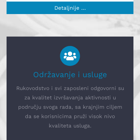
Detaljnije ...
Održavanje i usluge
Rukovodstvo i svi zaposleni odgovorni su
za kvalitet izvršavanja aktivnosti u
području svoga rada, sa krajnjim ciljem
da se korisnicima pruži visok nivo
kvaliteta usluga.