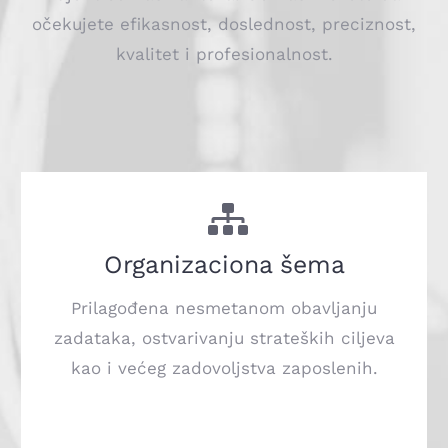
očekujete efikasnost, doslednost, preciznost,
kvalitet i profesionalnost.
Organizaciona šema
Prilagođena nesmetanom obavljanju
zadataka, ostvarivanju strateških ciljeva
kao i većeg zadovoljstva zaposlenih.