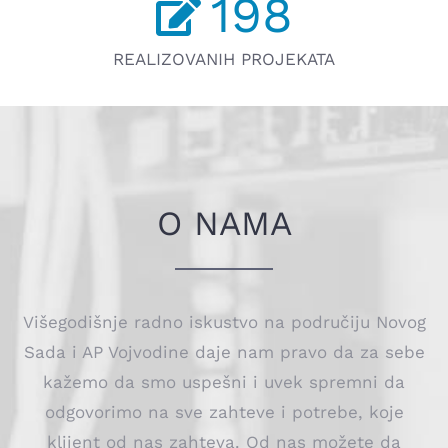
198
REALIZOVANIH PROJEKATA
O NAMA
Višegodišnje radno iskustvo na područiju Novog
Sada i AP Vojvodine daje nam pravo da za sebe
kažemo da smo uspešni i uvek spremni da
odgovorimo na sve zahteve i potrebe, koje
klijent od nas zahteva. Od nas možete da