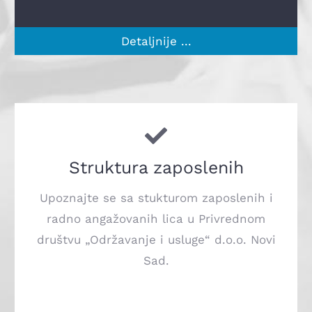
Detaljnije ...
Struktura zaposlenih
Upoznajte se sa stukturom zaposlenih i
radno angažovanih lica u Privrednom
društvu „Održavanje i usluge“ d.o.o. Novi
Sad.