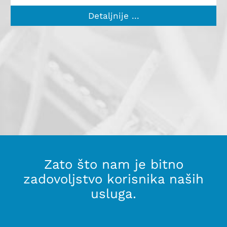
Detaljnije ...
Zato što nam je bitno
zadovoljstvo korisnika naših
usluga.